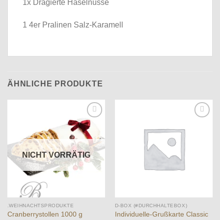
1x Dragierte Haselnüsse
1 4er Pralinen Salz-Karamell
ÄHNLICHE PRODUKTE
Auf die
Auf die
Wunschliste
Wunschliste
NICHT VORRÄTIG
.WEIHNACHTSPRODUKTE
D-BOX (#DURCHHALTEBOX)
Cranberrystollen 1000 g
Individuelle-Grußkarte Classic