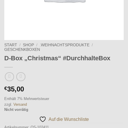
START
/
SHOP
/
.WEIHNACHTSPRODUKTE
/
GESCHENKBOXEN
D-Box „Christmas“ #DurchhalteBox
35,00
€
Enthält 7% Mehrwertsteuer
zzgl.
Versand
Nicht vorrätig
Auf die Wunschliste
Artikelnummer:
OS-102411