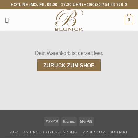
Zum
HOTLINE (MO.-FR. 09.00 - 17.00 UHR) +49(0)30-754 44 776-0
Inhalt
springen
0
Dein Warenkorb ist derzeit leer.
ZURÜCK ZUM SHOP
PayPal
Klarna
Sepa
AGB
DATENSCHUTZERKLÄRUNG
IMPRESSUM
KONTAKT