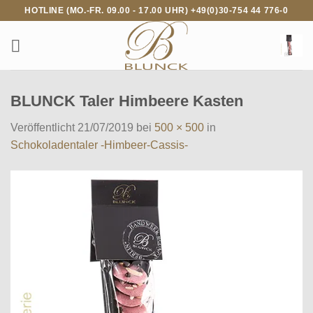
Zum
HOTLINE (MO.-FR. 09.00 - 17.00 UHR) +49(0)30-754 44 776-0
Inhalt
springen
BLUNCK Taler Himbeere Kasten
Veröffentlicht
21/07/2019
bei
500 × 500
in
Schokoladentaler -Himbeer-Cassis-