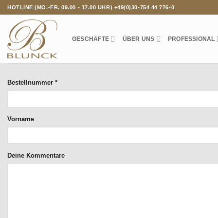
Zum
HOTLINE (MO.-FR. 09.00 - 17.00 UHR) +49(0)30-754 44 776-0
Inhalt
springen
GESCHÄFTE
ÜBER UNS
PROFESSIONAL
erforderlich
Bestellnummer
Page URI *erforderlich
*
Vorname
Deine Kommentare