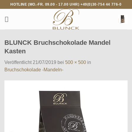
Zum
HOTLINE (MO.-FR. 09.00 - 17.00 UHR) +49(0)30-754 44 776-0
Inhalt
springen
BLUNCK Bruchschokolade Mandel
Kasten
Veröffentlicht
21/07/2019
bei
500 × 500
in
Bruchschokolade -Mandeln-