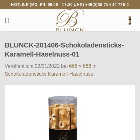
Zum
HOTLINE (MO.-FR. 09.00 - 17.00 UHR) +49(0)30-754 44 776-0
Inhalt
springen
BLUNCK-201406-Schokoladensticks-
Karamell-Haselnuss-01
Veröffentlicht
22/01/2022
bei
666 × 666
in
Schokoladensticks Karamell-Haselnuss