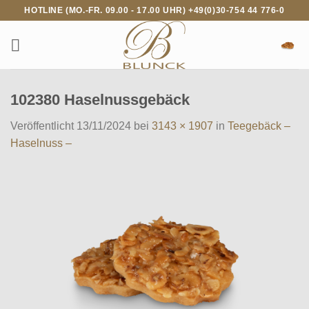
Zum
HOTLINE (MO.-FR. 09.00 - 17.00 UHR) +49(0)30-754 44 776-0
Inhalt
springen
102380 Haselnussgebäck
Veröffentlicht
13/11/2024
bei
3143 × 1907
in
Teegebäck –
Haselnuss –