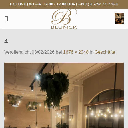
Zum
HOTLINE (MO.-FR. 09.00 - 17.00 UHR) +49(0)30-754 44 776-0
Inhalt
springen
4
Veröffentlicht
03/02/2026
bei
1676 × 2048
in
Geschäfte