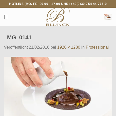
Zum
HOTLINE (MO.-FR. 09.00 - 17.00 UHR) +49(0)30-754 44 776-0
Inhalt
springen
_MG_0141
Veröffentlicht
21/02/2016
bei
1920 × 1280
in
Professional