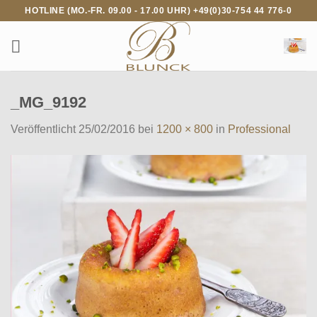
Zum
HOTLINE (MO.-FR. 09.00 - 17.00 UHR) +49(0)30-754 44 776-0
Inhalt
springen
_MG_9192
Veröffentlicht
25/02/2016
bei
1200 × 800
in
Professional