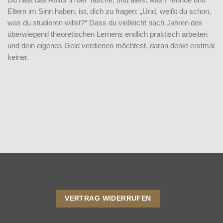
Du hast das Abitur in der Tasche, und alles, was Freunde und
Eltern im Sinn haben, ist, dich zu fragen: „Und, weißt du schon,
was du studieren willst?“ Dass du vielleicht nach Jahren des
überwiegend theoretischen Lernens endlich praktisch arbeiten
und dein eigenes Geld verdienen möchtest, daran denkt erstmal
keiner.
VERTRAG WIDERRUFEN