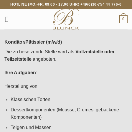
Zum
HOTLINE (MO.-FR. 09.00 - 17.00 UHR) +49(0)30-754 44 776-0
Inhalt
springen
0
Konditor/Pâtissier (m/w/d)
Die zu besetzende Stelle wird als
Vollzeitstelle oder
Teilzeitstelle
angeboten.
Ihre Aufgaben:
Herstellung von
Klassischen Torten
Dessertkomponenten (Mousse, Cremes, gebackene
Komponenten)
Teigen und Massen