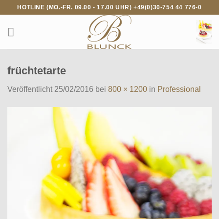
Zum
HOTLINE (MO.-FR. 09.00 - 17.00 UHR) +49(0)30-754 44 776-0
Inhalt
springen
früchtetarte
Veröffentlicht
25/02/2016
bei
800 × 1200
in
Professional