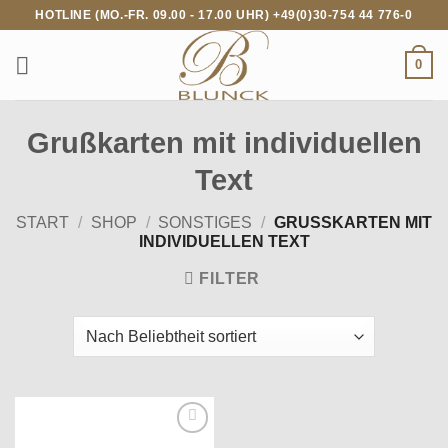
Zum
HOTLINE (MO.-FR. 09.00 - 17.00 UHR) +49(0)30-754 44 776-0
Inhalt
springen
0
Grußkarten mit individuellen
Text
START
/
SHOP
/
SONSTIGES
/
GRUSSKARTEN MIT I
NDIVIDUELLEN TEXT
FILTER
Auf die