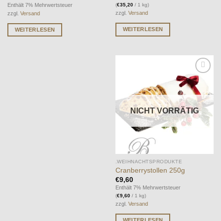
Enthält 7% Mehrwertsteuer
(
€
35,20
/ 1 kg)
zzgl.
Versand
zzgl.
Versand
WEITERLESEN
WEITERLESEN
Auf die
Wunschliste
NICHT VORRÄTIG
.WEIHNACHTSPRODUKTE
Cranberrystollen 250g
€
9,60
Enthält 7% Mehrwertsteuer
(
€
9,60
/ 1 kg)
zzgl.
Versand
WEITERLESEN