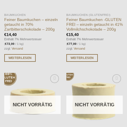
BAUMKUCHEN
BAUMKUCHEN (GLUTENFREI)
Feiner Baumkuchen – einzeln
Feiner Baumkuchen -GLUTEN
getaucht in 70%
FREI – einzeln getaucht in 41%
Zartbitterschokolade – 200g
Vollmilchschokolade – 200g
€
14,40
€
15,40
Enthält 7% Mehrwertsteuer
Enthält 7% Mehrwertsteuer
(
€
72,00
/ 1 kg)
(
€
77,00
/ 1 kg)
zzgl.
Versand
zzgl.
Versand
WEITERLESEN
WEITERLESEN
Auf die
Auf die
Wunschliste
Wunschliste
NICHT VORRÄTIG
NICHT VORRÄTIG