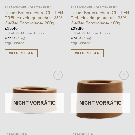
BAUMKUCHEN (GLUTENFREI)
BAUMKUCHEN (GLUTENFREI)
Feiner Baumkuchen -GLUTEN
Feiner Baumkuchen -GLUTEN
FREI- einzeln getaucht in 38%
Frei- einzeln getaucht in 38%
Weißer Schokolade- 200g
Weißer Schokolade- 400g
€
15,40
€
29,80
Enthält 7% Mehrwertsteuer
Enthält 7% Mehrwertsteuer
(
€
77,00
/ 1 kg)
(
€
74,50
/ 1 kg)
zzgl.
Versand
zzgl.
Versand
WEITERLESEN
WEITERLESEN
Auf die
Auf die
Wunschliste
Wunschliste
NICHT VORRÄTIG
NICHT VORRÄTIG
BAUMKUCHEN
BAUMKUCHEN