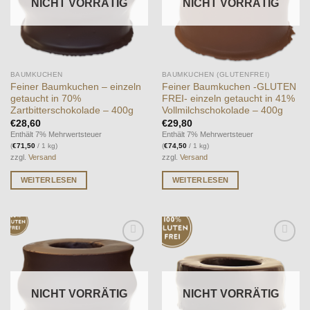
NICHT VORRÄTIG
NICHT VORRÄTIG
BAUMKUCHEN
BAUMKUCHEN (GLUTENFREI)
Feiner Baumkuchen – einzeln
Feiner Baumkuchen -GLUTEN
getaucht in 70%
FREI- einzeln getaucht in 41%
Zartbitterschokolade – 400g
Vollmilchschokolade – 400g
€
28,60
€
29,80
Enthält 7% Mehrwertsteuer
Enthält 7% Mehrwertsteuer
(
€
71,50
/ 1 kg)
(
€
74,50
/ 1 kg)
zzgl.
Versand
zzgl.
Versand
WEITERLESEN
WEITERLESEN
Auf die
Auf die
Wunschliste
Wunschliste
NICHT VORRÄTIG
NICHT VORRÄTIG