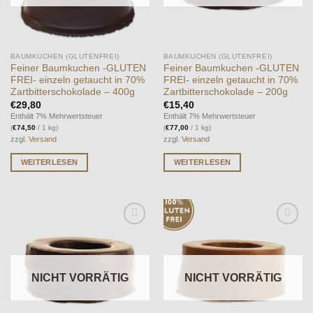
BAUMKUCHEN (GLUTENFREI)
BAUMKUCHEN (GLUTENFREI)
Feiner Baumkuchen -GLUTEN
Feiner Baumkuchen -GLUTEN
FREI- einzeln getaucht in 70%
FREI- einzeln getaucht in 70%
Zartbitterschokolade – 400g
Zartbitterschokolade – 200g
€
29,80
€
15,40
Enthält 7% Mehrwertsteuer
Enthält 7% Mehrwertsteuer
(
€
74,50
/ 1 kg)
(
€
77,00
/ 1 kg)
zzgl.
Versand
zzgl.
Versand
WEITERLESEN
WEITERLESEN
Auf die
Auf die
Wunschliste
Wunschliste
NICHT VORRÄTIG
NICHT VORRÄTIG