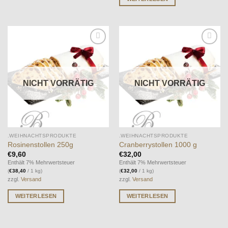
Auf die
Auf die
Wunschliste
Wunschliste
NICHT VORRÄTIG
NICHT VORRÄTIG
.WEIHNACHTSPRODUKTE
.WEIHNACHTSPRODUKTE
Rosinenstollen 250g
Cranberrystollen 1000 g
€
9,60
€
32,00
Enthält 7% Mehrwertsteuer
Enthält 7% Mehrwertsteuer
(
€
38,40
/ 1 kg)
(
€
32,00
/ 1 kg)
zzgl.
Versand
zzgl.
Versand
WEITERLESEN
WEITERLESEN