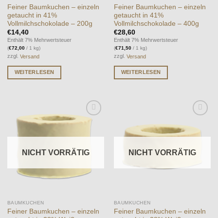
Feiner Baumkuchen – einzeln
Feiner Baumkuchen – einzeln
getaucht in 41%
getaucht in 41%
Vollmilchschokolade – 200g
Vollmilchschokolade – 400g
€
14,40
€
28,60
Enthält 7% Mehrwertsteuer
Enthält 7% Mehrwertsteuer
(
€
72,00
/ 1 kg)
(
€
71,50
/ 1 kg)
zzgl.
Versand
zzgl.
Versand
WEITERLESEN
WEITERLESEN
Auf die
Auf die
Wunschliste
Wunschliste
NICHT VORRÄTIG
NICHT VORRÄTIG
BAUMKUCHEN
BAUMKUCHEN
Feiner Baumkuchen – einzeln
Feiner Baumkuchen – einzeln