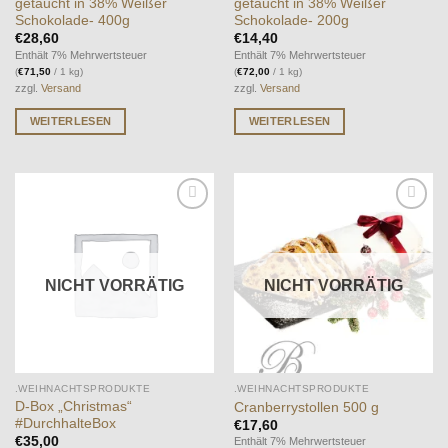
getaucht in 38% Weißer
getaucht in 38% Weißer
Schokolade- 400g
Schokolade- 200g
€
28,60
€
14,40
Enthält 7% Mehrwertsteuer
Enthält 7% Mehrwertsteuer
(
€
71,50
/ 1 kg)
(
€
72,00
/ 1 kg)
zzgl.
Versand
zzgl.
Versand
WEITERLESEN
WEITERLESEN
Auf die
Auf die
Wunschliste
Wunschliste
NICHT VORRÄTIG
NICHT VORRÄTIG
.WEIHNACHTSPRODUKTE
.WEIHNACHTSPRODUKTE
D-Box „Christmas“
Cranberrystollen 500 g
#DurchhalteBox
€
17,60
€
35,00
Enthält 7% Mehrwertsteuer