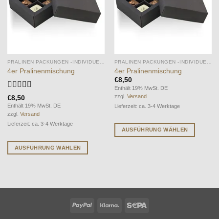
PRALINEN PACKUNGEN -INDIVIDUELL-
PRALINEN PACKUNGEN -INDIVIDUELL-
4er Pralinenmischung
4er Pralinenmischung
€
8,50
Enthält 19% MwSt. DE
Bewertet
zzgl.
Versand
€
8,50
mit
5
von 5
Enthält 19% MwSt. DE
Lieferzeit: ca. 3-4 Werktage
zzgl.
Versand
Lieferzeit: ca. 3-4 Werktage
AUSFÜHRUNG WÄHLEN
Dieses
AUSFÜHRUNG WÄHLEN
Produkt
Dieses
weist
Produkt
mehrere
weist
Varianten
mehrere
auf.
Varianten
Die
PayPal
Klarna
Sepa
auf.
Optionen