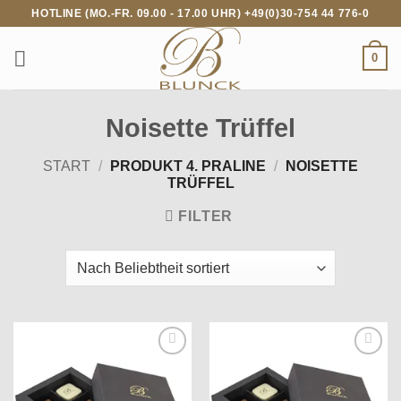
Zum
HOTLINE (MO.-FR. 09.00 - 17.00 UHR) +49(0)30-754 44 776-0
Inhalt
springen
0
Noisette Trüffel
START
/
PRODUKT 4. PRALINE
/
NOISETTE
TRÜFFEL
FILTER
Auf die
Auf die
Wunschliste
Wunschliste