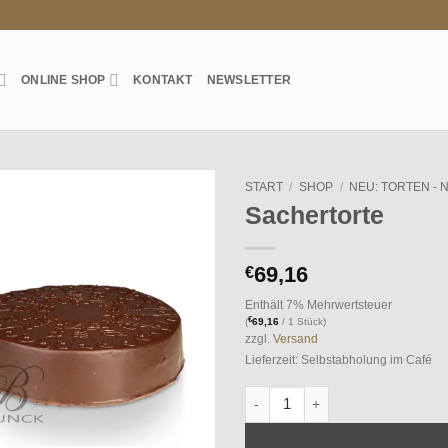
ONLINE SHOP
KONTAKT
NEWSLETTER
START
/
SHOP
/
NEU: TORTEN -
Sachertorte
Auf die
Wunschliste
69,16
€
Enthält 7% Mehrwertsteuer
€
(
69,16
/ 1 Stück)
zzgl.
Versand
Lieferzeit: Selbstabholung im Café
Sachertorte Menge