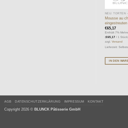
Mousse au cho
eingestreute
€
65,17
Enthält 7% Mehrw
(
€
65,17
/ 1 Stück
zzgl.
Versand
Lieferzeit: Selbs
IN DEN WA
AGB
DATENSCHUTZERKLÄRUNG
IMPRESSUM
KONTAKT
Copyright 2026 ©
BLUNCK Pâtisserie GmbH