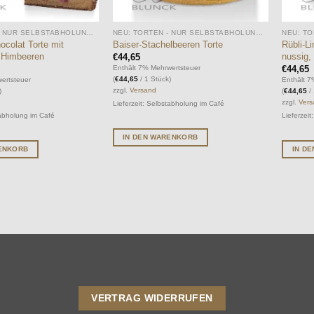
NEU: TORTEN - NUR SELBSTABHOLUNG IM CAFÉ MÖGLICH
NEU: TORTEN - NUR SELBSTABHOLUNG IM CAFÉ MÖGLICH
colat Torte mit
Baiser-Stachelbeeren Torte
Rübli-Li
n Himbeeren
nussig, 
€
44,65
€
44,65
Enthält 7% Mehrwertsteuer
(
€
44,65
/ 1 Stück)
ertsteuer
Enthält 7
zzgl.
Versand
)
(
€
44,65
/ 
zzgl.
Ver
Lieferzeit: Selbstabholung im Café
tabholung im Café
Lieferzei
IN DEN WARENKORB
RENKORB
IN D
VERTRAG WIDERRUFEN