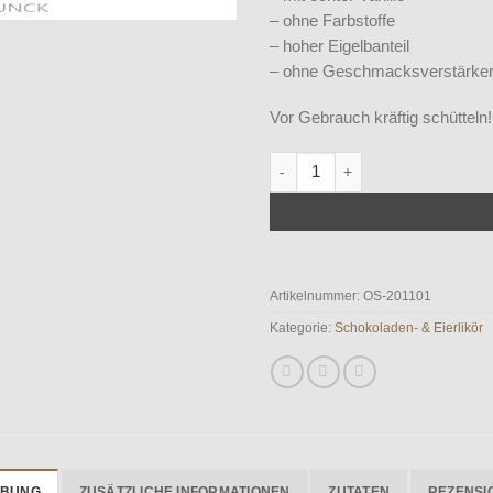
basierend
auf
– ohne Farbstoffe
Kundenbewertung
– hoher Eigelbanteil
– ohne Geschmacksverstärke
Vor Gebrauch kräftig schütteln!
Eierlikör 200ml Menge
Artikelnummer:
OS-201101
Kategorie:
Schokoladen- & Eierlikör
IBUNG
ZUSÄTZLICHE INFORMATIONEN
ZUTATEN
REZENSIO