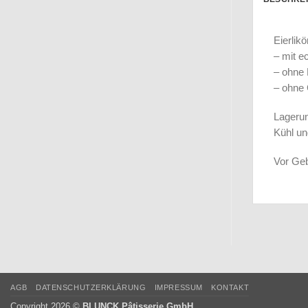
Eierlikö
– mit ec
– ohne 
– ohne
Lageru
Kühl un
Vor Geb
AGB
DATENSCHUTZERKLÄRUNG
IMPRESSUM
KONTAKT
Copyright 2026 ©
BLUNCK Pâtisserie GmbH