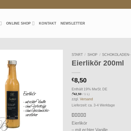
ONLINE SHOP
KONTAKT
NEWSLETTER
START
/
SHOP
/
SCHOKOLADEN- 
Eierlikör 200ml
Auf die
Wunschliste
8,50
€
Enthält 19% MwSt. DE
€
(
42,50
/ 1 L)
zzgl.
Versand
Lieferzeit: ca. 3-4 Werktage
Bewertet
1
Eierlikör
mit
5
von 5,
– mit echter Vanille