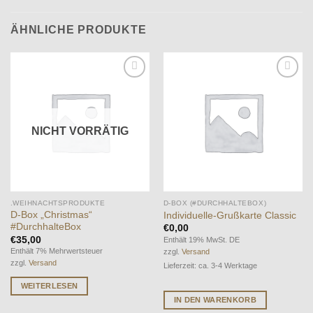
ÄHNLICHE PRODUKTE
Auf die
Auf die
Wunschliste
Wunschliste
NICHT VORRÄTIG
.WEIHNACHTSPRODUKTE
D-BOX (#DURCHHALTEBOX)
D-Box „Christmas“
Individuelle-Grußkarte Classic
#DurchhalteBox
€
0,00
€
35,00
Enthält 19% MwSt. DE
Enthält 7% Mehrwertsteuer
zzgl.
Versand
zzgl.
Versand
Lieferzeit: ca. 3-4 Werktage
WEITERLESEN
IN DEN WARENKORB