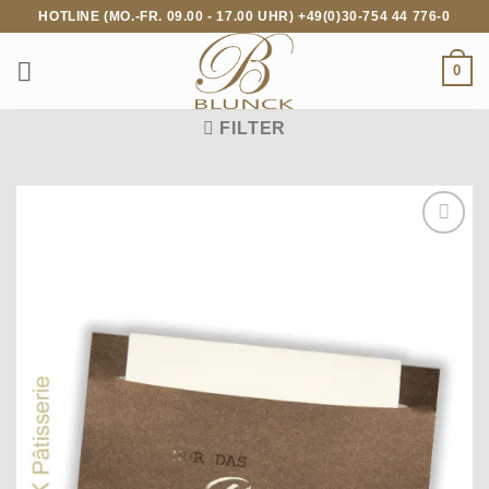
Zum
HOTLINE (MO.-FR. 09.00 - 17.00 UHR) +49(0)30-754 44 776-0
Inhalt
springen
0
FILTER
Auf die
Wunschliste