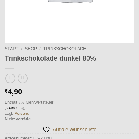
START
/
SHOP
/
TRINKSCHOKOLADE
Trinkschokolade dunkel 80%
4,90
€
Enthält 7% Mehrwertsteuer
€
(
24,50
/ 1 kg)
zzgl.
Versand
Nicht vorrätig
Auf die Wunschliste
Artikelnummer:
OS-200806