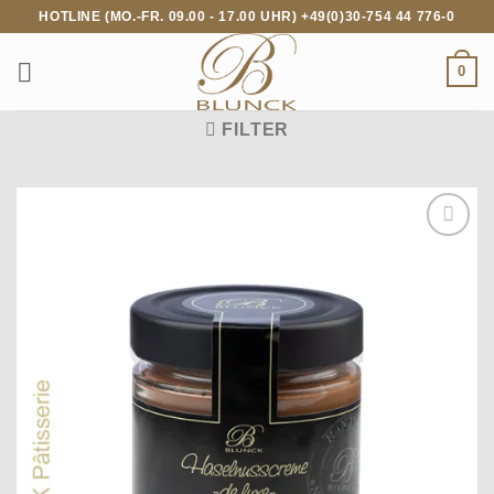
Zum
HOTLINE (MO.-FR. 09.00 - 17.00 UHR) +49(0)30-754 44 776-0
Inhalt
springen
0
FILTER
Auf die
Wunschliste