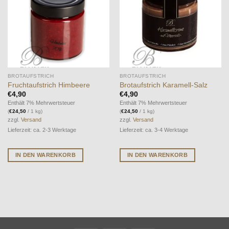
BROTAUFSTRICH
BROTAUFSTRICH
Fruchtaufstrich Himbeere
Brotaufstrich Karamell-Salz
€
4,90
€
4,90
Enthält 7% Mehrwertsteuer
Enthält 7% Mehrwertsteuer
(
€
24,50
/ 1 kg)
(
€
24,50
/ 1 kg)
zzgl.
Versand
zzgl.
Versand
Lieferzeit: ca. 2-3 Werktage
Lieferzeit: ca. 3-4 Werktage
IN DEN WARENKORB
IN DEN WARENKORB