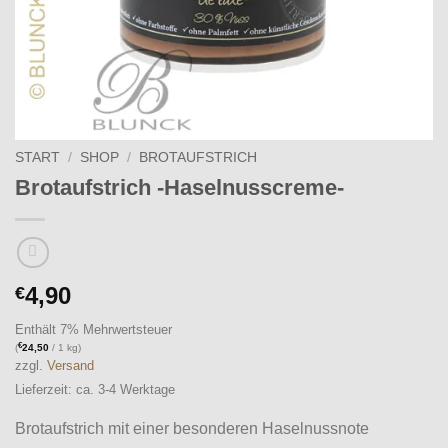
START
/
SHOP
/
BROTAUFSTRICH
Brotaufstrich -Haselnusscreme-
4,90
€
Enthält 7% Mehrwertsteuer
€
(
24,50
/ 1 kg)
zzgl.
Versand
Lieferzeit: ca. 3-4 Werktage
Brotaufstrich mit einer besonderen Haselnussnote