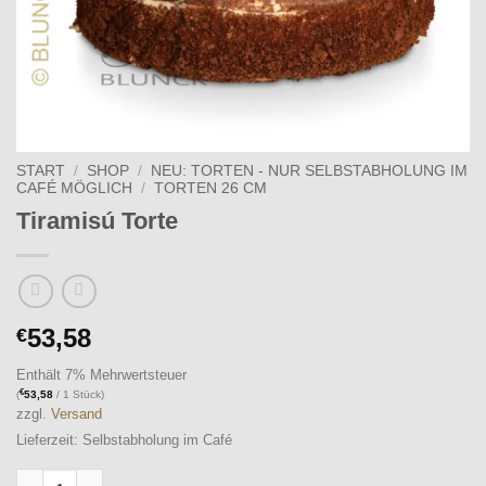
START
/
SHOP
/
NEU: TORTEN - NUR SELBSTABHOLUNG IM
CAFÉ MÖGLICH
/
TORTEN 26 CM
Tiramisú Torte
53,58
€
Enthält 7% Mehrwertsteuer
€
(
53,58
/ 1 Stück)
zzgl.
Versand
Lieferzeit: Selbstabholung im Café
Tiramisú Torte Menge