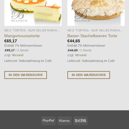
NEU: TORTEN - NUR SELBSTABHOLUNG IM CAFÉ MÖGLICH
NEU: TORTEN - NUR SELBSTABHOLUNG IM CAFÉ MÖGLICH
Mangomoussetorte
Baiser-Stachelbeeren Torte
€
65,17
€
44,65
Enthält 7% Mehrwertsteuer
Enthält 7% Mehrwertsteuer
(
€
65,17
/ 1 Stück)
(
€
44,65
/ 1 Stück)
zzgl.
Versand
zzgl.
Versand
Lieferzeit: Selbstabholung im Café
Lieferzeit: Selbstabholung im Café
IN DEN WARENKORB
IN DEN WARENKORB
PayPal
Klarna
Sepa