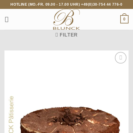
Zum
HOTLINE (MO.-FR. 09.00 - 17.00 UHR) +49(0)30-754 44 776-0
Inhalt
springen
0
FILTER
Auf die
Wunschliste